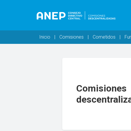
Pasar al contenido principal
Navegación principal
Inicio
Comisiones
Cometidos
Fu
Comisiones
descentraliz