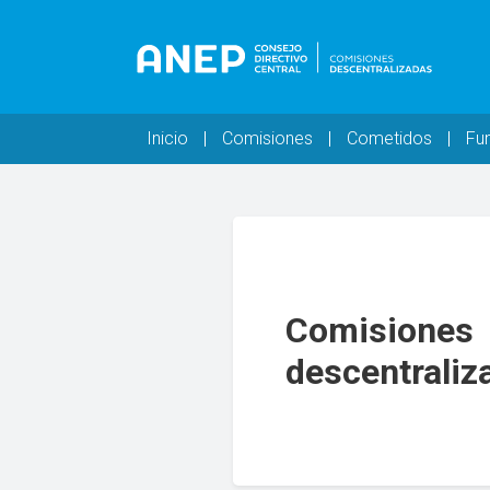
Pasar al contenido principal
Navegación principal
Inicio
Comisiones
Cometidos
Fu
Comisiones
descentraliz